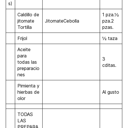
s)
Caldillo de
1 pza.½
jitomate
JitomateCebolla
pza.2
Tortilla
pzas.
Frijol
½ taza
Aceite
para
3
todas las
cditas.
preparacio
nes
Pimienta y
hierbas de
Al gusto
olor
TODAS
LAS
PREPARA