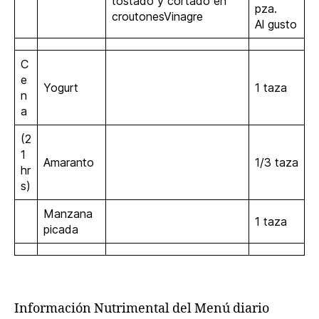
tostado y cortado en
pza.
croutonesVinagre
Al gusto
C
e
Yogurt
1 taza
n
a
(2
1
Amaranto
1/3 taza
hr
s)
Manzana
1 taza
picada
Información Nutrimental del Menú diario