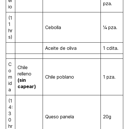
er
pza.
io
(1
1
Cebolla
¼ pza.
hr
s)
Aceite de oliva
1 cdita.
C
Chile
o
relleno
m
Chile poblano
1 pza.
(sin
id
capear)
a
(1
4:
3
Queso panela
20g
0
hr