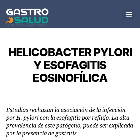
Autor:
gastrosalud
Inicio
Sobre Nosotros
Servicios
Encuentra a tu Médico
Sala TV
Blog
Contacto
HELICOBACTER PYLORI
Y ESOFAGITIS
EOSINOFÍLICA
Estudios rechazan la asociación de la infección
por H. pylori con la esofagitis por reflujo. La alta
prevalencia de este patógeno, puede ser explicada
por la presencia de gastritis.