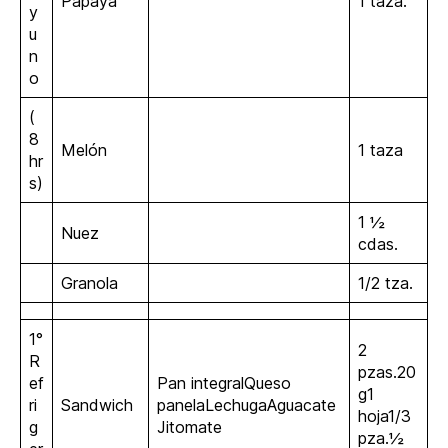
Papaya
1 taza.
y
u
n
o
(
8
Melón
1 taza
hr
s)
1 ½
Nuez
cdas.
Granola
1/2 tza.
1°
2
R
pzas.20
ef
Pan integralQueso
g1
ri
Sandwich
panelaLechugaAguacate
hoja1/3
g
Jitomate
pza.½