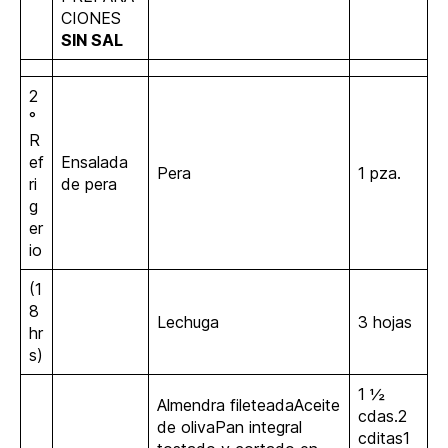
CIONES
SIN SAL
2
°
R
ef
Ensalada
Pera
1 pza.
ri
de pera
g
er
io
(1
8
Lechuga
3 hojas
hr
s)
1 ½
Almendra fileteadaAceite
cdas.2
de olivaPan integral
cditas1