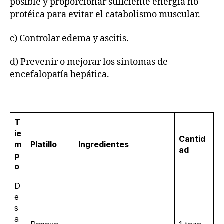
posible y proporcionar suficiente energía no
protéica para evitar el catabolismo muscular.
c) Controlar edema y ascitis.
d) Prevenir o mejorar los síntomas de
encefalopatía hepática.
T
ie
Cantid
m
Platillo
Ingredientes
ad
p
o
D
e
s
a